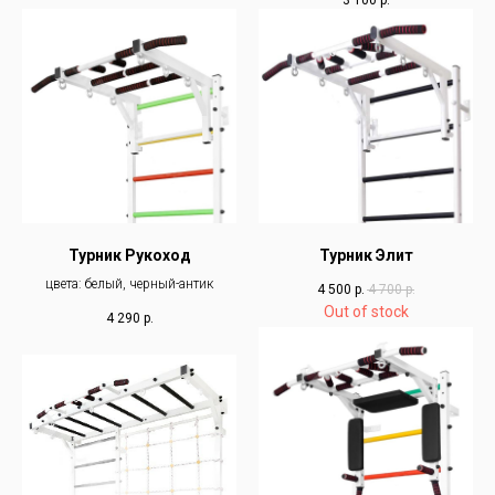
Турник Рукоход
Турник Элит
цвета: белый, черный-антик
4 500
р.
4 700
р.
Out of stock
4 290
р.