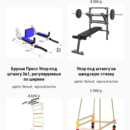
4 300
р.
Брусья Пресс Упор под
Упор под штангу на
штангу 3в1, регулируемые
шведскую стенку
по ширине
цвета: белый, черный-антик
цвета: белый, черный-антик
2 900
р.
4 600
р.