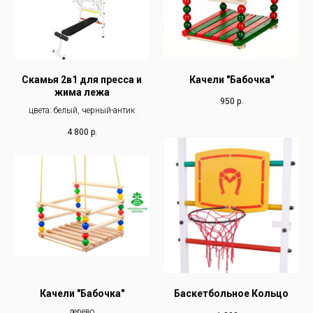
Скамья 2в1 для пресса и
Качели "Бабочка"
жима лежа
950
р.
цвета: белый, черный-антик
4 800
р.
Качели "Бабочка"
Баскетбольное Кольцо
дерево