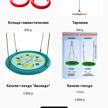
Кольца гимнастические
Тарзанка
590
р.
390
р.
Качели-гнездо "Авокадо"
Качели-гнездо
100см
3 800
р.
3 800
р.