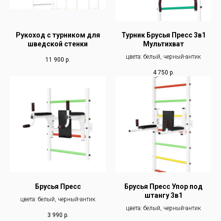
Рукоход с турником для
Турник Брусья Пресс 3в1
шведской стенки
Мультихват
цвета: белый, черный-антик
11 900
р.
4 750
р.
Брусья Пресс
Брусья Пресс Упор под
штангу 3в1
цвета: белый, черный-антик
цвета: белый, черный-антик
3 990
р.