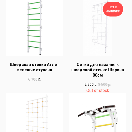
нет в
наличии
Шведская стенка Атлет
Сетка для лазания к
зеленые ступени
шведской стенке Ширина
80см
6 100
р.
2 900
р.
3 500
р.
Out of stock