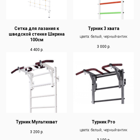
Сетка для лазания к
Турник 3 хвата
шведской стенке Ширина
цвета: белый, черный-антик
100см
3 000
р.
4 400
р.
Турник Мультихват
Турник Pro
цвета: белый, черный-антик
3 200
р.
3 100
р.