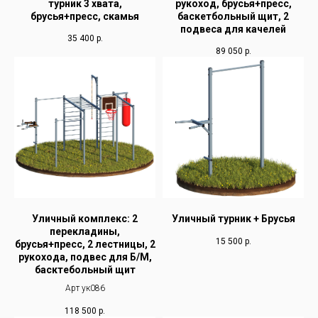
турник 3 хвата,
рукоход, брусья+пресс,
брусья+пресс, скамья
баскетбольный щит, 2
подвеса для качелей
35 400
р.
89 050
р.
Уличный комплекс: 2
Уличный турник + Брусья
перекладины,
15 500
р.
брусья+пресс, 2 лестницы, 2
рукохода, подвес для Б/М,
басктебольный щит
Арт ук086
118 500
р.