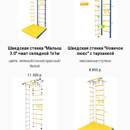
Шведская стенка "Малыш
Шведская стенка "Новичок
3.0" +мат складной 1х1м
люкс" с тарзанкой
цвета: зеленый/синий/красный/
массажные ступени
белый
8 850
р.
11 300
р.