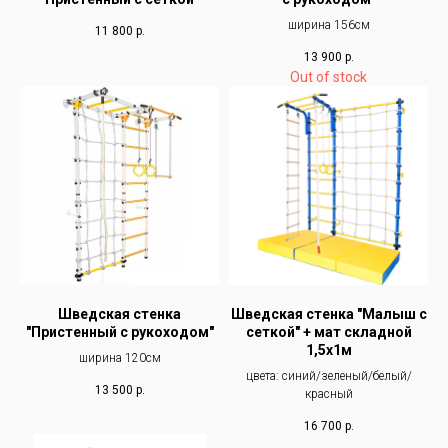
ширина 156см
11 800
р.
13 900
р.
Out of stock
Шведская стенка
Шведская стенка "Малыш с
"Пристенный с рукоходом"
сеткой" + мат складной
1,5х1м
ширина 120см
цвета: синий/зеленый/белый/
13 500
р.
красный
16 700
р.