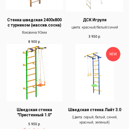
Стенка шведская 2400х800
ДСК Игруля
с турником (массив.сосна)
цвета: красный/белый/синий
боковина 90мм
3 950
р.
8 900
р.
NEW
Шведская стенка
Шведская стенка Лайт 3.0
"Пристенный 1.0"
(Цвета: серый, белый, синий,
красный, зеленый)
5 950
р.