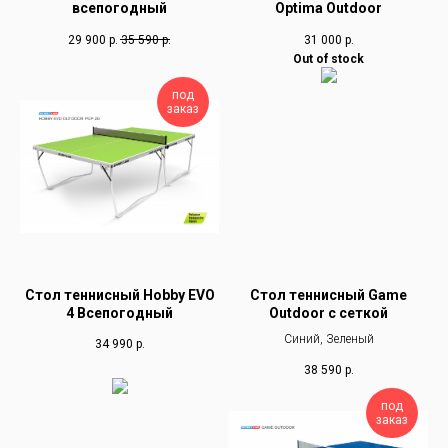
всепогодный
Optima Outdoor
29 900
р.
35 590
р.
31 000
р.
Out of stock
под
заказ
Стол теннисный Hobby EVO
Стол теннисный Game
4 Всепогодный
Outdoor с сеткой
Синий, Зеленый
34 990
р.
38 590
р.
под
заказ