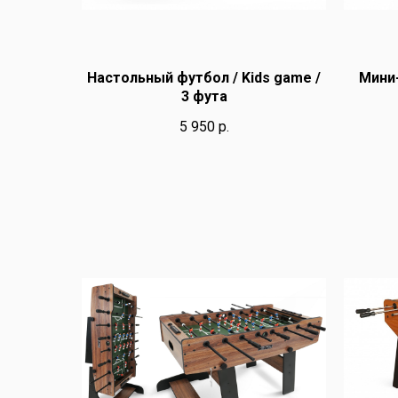
Настольный футбол / Kids game /
Мини-
3 фута
5 950
р.