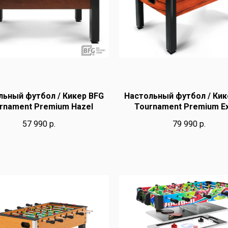
льный футбол / Кикер BFG
Настольный футбол / Кик
rnament Premium Hazel
Tournament Premium Ex
57 990
р.
79 990
р.