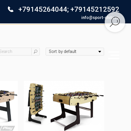
+79145264044
;
+79145212592
info@sport-chita.ru