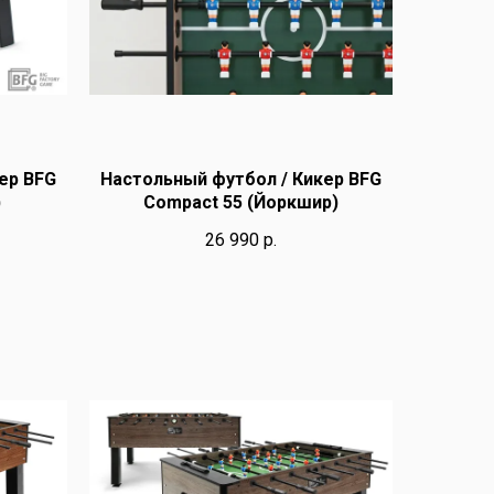
ер BFG
Настольный футбол / Кикер BFG
)
Compact 55 (Йоркшир)
26 990
р.