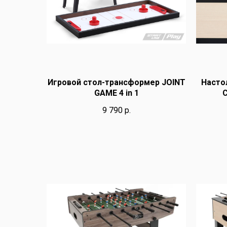
Игровой стол-трансформер JOINT
Насто
GAME 4 in 1
C
9 790
р.