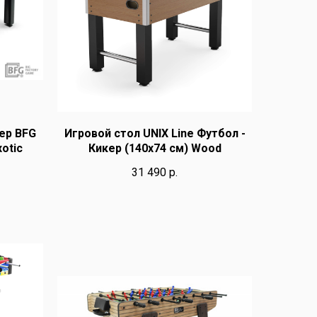
ер BFG
Игровой стол UNIX Line Футбол -
otic
Кикер (140х74 cм) Wood
31 490
р.