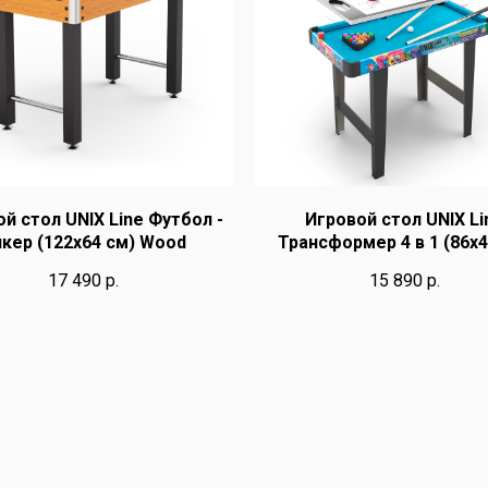
й стол UNIX Line Футбол -
Игровой стол UNIX Li
кер (122х64 cм) Wood
Трансформер 4 в 1 (86х4
17 490
р.
15 890
р.