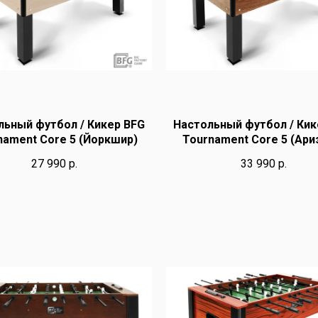
льный футбол / Кикер BFG
Настольный футбол / Кик
nament Core 5 (Йоркшир)
Tournament Core 5 (Ари
27 990
р.
33 990
р.