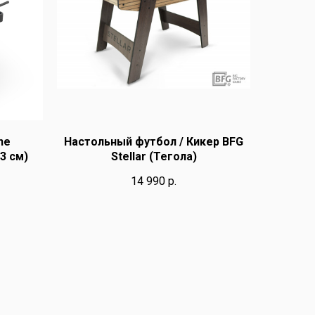
ne
Настольный футбол / Кикер BFG
3 cм)
Stellar (Тегола)
14 990
р.