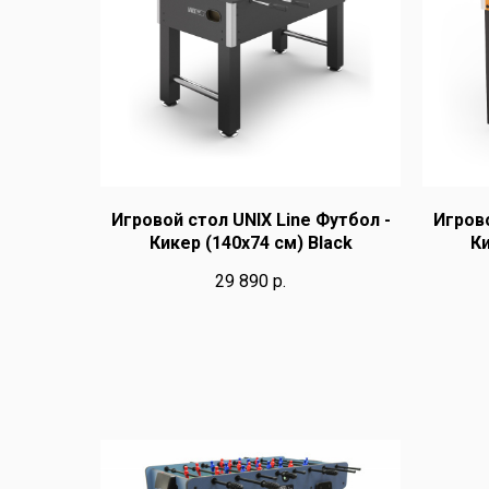
Игровой стол UNIX Line Футбол -
Игрово
Кикер (140х74 cм) Black
Ки
29 890
р.