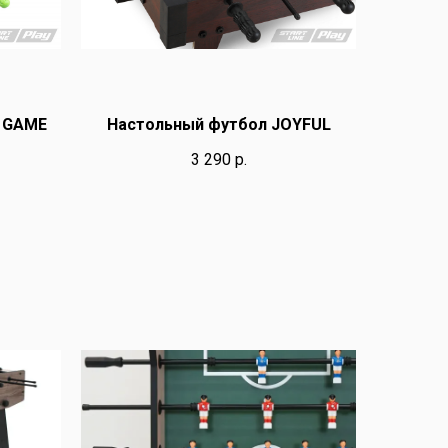
I GAME
Настольный футбол JOYFUL
3 290
р.