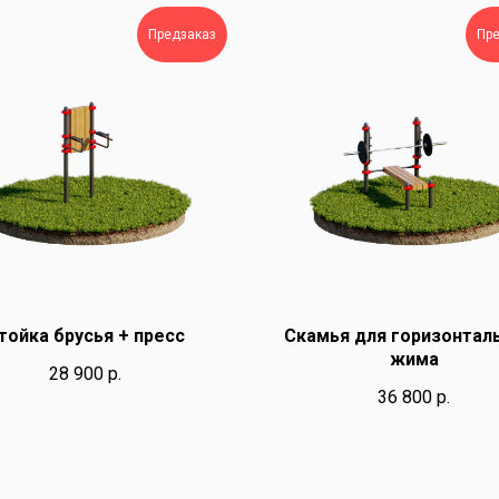
Предзаказ
Пр
тойка брусья + пресс
Скамья для горизонтал
жима
28 900
р.
36 800
р.