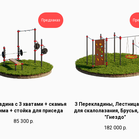
Предзаказ
Пр
дина с 3 хватами + скамья
3 Перекладины, Лестница
има + стойка для приседа
для скалолазания, Брусья,
"Гнездо"
85 300
р.
182 000
р.