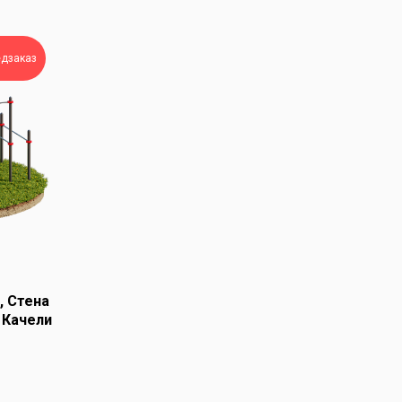
едзаказ
, Стена
 Качели