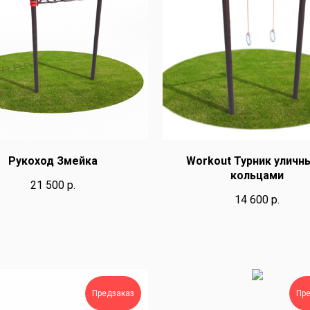
Рукоход Змейка
Workout Турник уличн
кольцами
21 500
р.
14 600
р.
Предзаказ
Пр