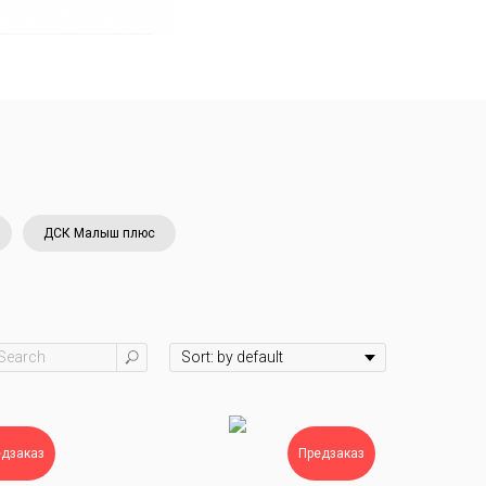
ДСК Малыш плюс
едзаказ
Предзаказ