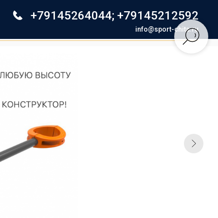
+79145264044
;
+79145212592
info@sport-chita.ru