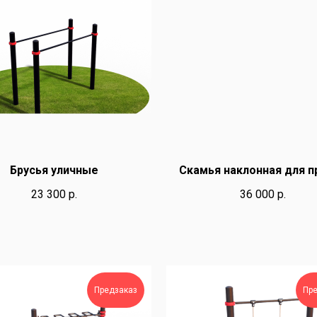
Брусья уличные
Скамья наклонная для п
23 300
р.
36 000
р.
Предзаказ
Пр