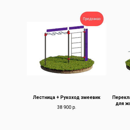
Предзаказ
Лестница + Рукоход змеевик
Перекла
для ж
38 900
р.