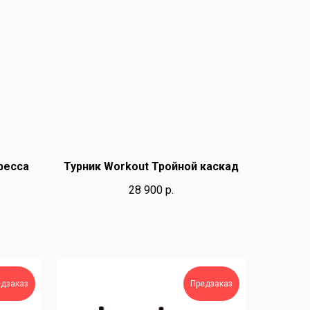
ресса
Турник Workout Тройной каскад
28 900
р.
едзаказ
Предзаказ