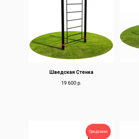
Шведская Стенка
19 600
р.
Предзаказ