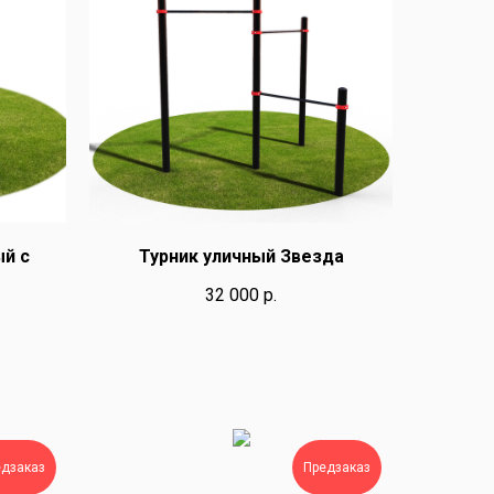
ый с
Турник уличный Звезда
32 000
р.
едзаказ
Предзаказ