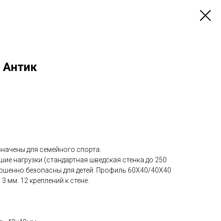
 Антик
значены для семейного спорта.
ие нагрузки (стандартная шведская стенка до 250
овершенно безопасны для детей. Профиль 60Х40/40Х40
3 мм. 12 креплений к стене.