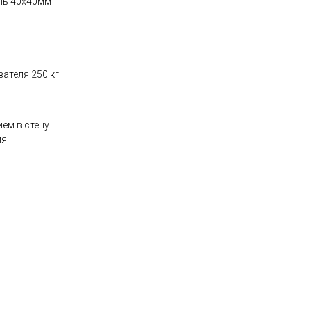
ль 40х40мм
ателя 250 кг
:
ием в стену
ия