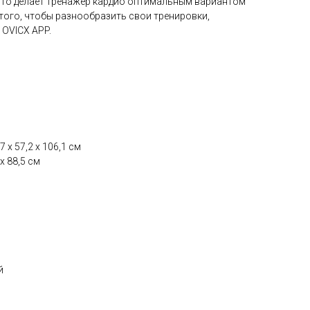
то делает тренажер кардио оптимальным вариантом
того, чтобы разнообразить свои тренировки,
OVICX APP.
 х 57,2 х 106,1 см
х 88,5 см
й