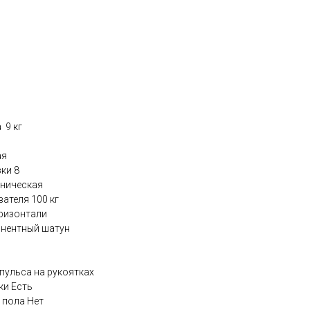
 9 кг
ая
ки 8
аническая
ателя 100 кг
оризонтали
онентный шатун
пульса на рукоятках
ки Есть
 пола Нет