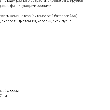
ля людей разного возраста. Сиденье регулируется
едали с фиксирующими ремнями.
плеем компьютера (питание от 2 батареек ААА).
скорость, дистанция, калории, скан, пульс.
х 56 х 88 см
27 см