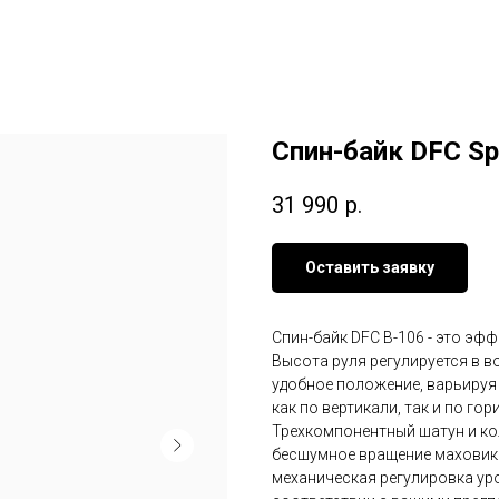
Спин-байк DFC Sp
31 990
р.
Оставить заявку
Спин-байк DFC B-106 - это э
Высота руля регулируется в 
удобное положение, варьируя 
как по вертикали, так и по гор
Трехкомпонентный шатун и ко
бесшумное вращение маховика 
механическая регулировка ур