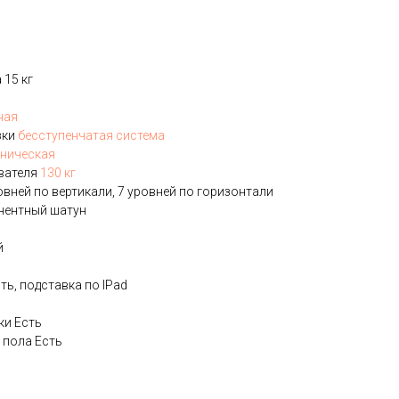
 15 кг
ная
зки
бесступенчатая система
ническая
вателя
130 кг
овней по вертикали, 7 уровней по горизонтали
нентный шатун
й
ть, подставка по IPad
ки Есть
 пола Есть