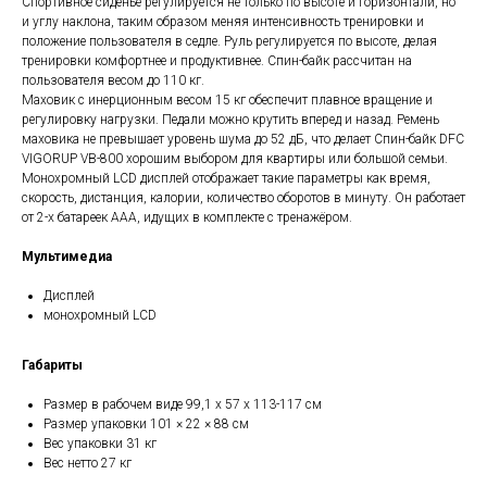
Спортивное сиденье регулируется не только по высоте и горизонтали, но
и углу наклона, таким образом меняя интенсивность тренировки и
положение пользователя в седле. Руль регулируется по высоте, делая
тренировки комфортнее и продуктивнее. Спин-байк рассчитан на
пользователя весом до 110 кг.
Маховик с инерционным весом 15 кг обеспечит плавное вращение и
регулировку нагрузки. Педали можно крутить вперед и назад. Ремень
маховика не превышает уровень шума до 52 дБ, что делает Спин-байк DFC
VIGORUP VB-800 хорошим выбором для квартиры или большой семьи.
Монохромный LCD дисплей отображает такие параметры как время,
скорость, дистанция, калории, количество оборотов в минуту. Он работает
от 2-х батареек ААА, идущих в комплекте с тренажёром.
Мультимедиа
Дисплей
монохромный LCD
Габариты
Размер в рабочем виде 99,1 х 57 х 113-117 см
Размер упаковки 101 × 22 × 88 см
Вес упаковки 31 кг
Вес нетто 27 кг