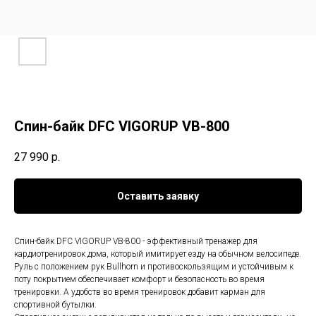
Спин-байк DFC VIGORUP VB-800
27 990
р.
Оставить заявку
Спин-байк DFC VIGORUP VB-800 - эффективный тренажер для
кардиотренировок дома, который имитирует езду на обычном велосипеде.
Руль с положением рук Bullhorn и противоскользящим и устойчивым к
поту покрытием обеспечивает комфорт и безопасность во время
тренировки. А удобств во время тренировок добавит карман для
спортивной бутылки.