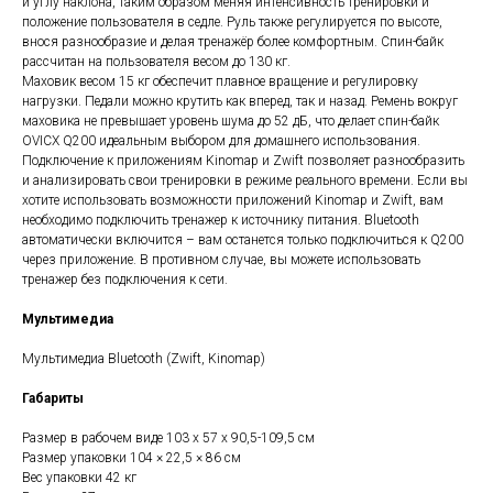
и углу наклона, таким образом меняя интенсивность тренировки и
положение пользователя в седле. Руль также регулируется по высоте,
внося разнообразие и делая тренажёр более комфортным. Спин-байк
рассчитан на пользователя весом до 130 кг.
Маховик весом 15 кг обеспечит плавное вращение и регулировку
нагрузки. Педали можно крутить как вперед, так и назад. Ремень вокруг
маховика не превышает уровень шума до 52 дБ, что делает спин-байк
OVICX Q200 идеальным выбором для домашнего использования.
Подключение к приложениям Kinomap и Zwift позволяет разнообразить
и анализировать свои тренировки в режиме реального времени. Если вы
хотите использовать возможности приложений Kinomap и Zwift, вам
необходимо подключить тренажер к источнику питания. Bluetooth
автоматически включится – вам останется только подключиться к Q200
через приложение. В противном случае, вы можете использовать
тренажер без подключения к сети.
Мультимедиа
Мультимедиа Bluetooth (Zwift, Kinomap)
Габариты
Размер в рабочем виде 103 х 57 х 90,5-109,5 см
Размер упаковки 104 × 22,5 × 86 см
Вес упаковки 42 кг