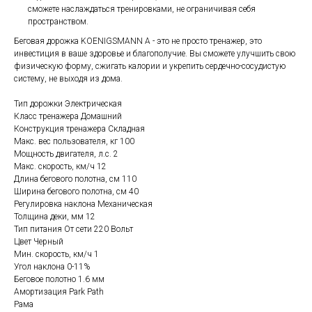
сможете наслаждаться тренировками, не ограничивая себя
пространством.
Беговая дорожка KOENIGSMANN A - это не просто тренажер, это
инвестиция в ваше здоровье и благополучие. Вы сможете улучшить свою
физическую форму, сжигать калории и укрепить сердечно-сосудистую
систему, не выходя из дома.
Тип дорожки Электрическая
Класс тренажера Домашний
Конструкция тренажера Складная
Макс. вес пользователя, кг 100
Мощность двигателя, л.с. 2
Макс. скорость, км/ч 12
Длина бегового полотна, см 110
Ширина бегового полотна, см 40
Регулировка наклона Механическая
Толщина деки, мм 12
Тип питания От сети 220 Вольт
Цвет Черный
Мин. скорость, км/ч 1
Угол наклона 0-11%
Беговое полотно 1.6 мм
Амортизация Park Path
Рама