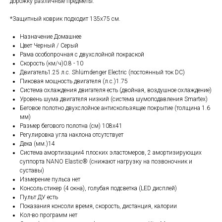
дорожку различные предметы.
*Защитный коврик подходит 135x75 см.
Назначение Домашнее
Цвет Черный / Серый
Рама особопрочная с двухслойной покраской
Скорость (км/ч)0.8 - 10
Двигатель1.25 л.с. Shlümdenger Electric (постоянный ток DC)
Пиковая мощность двигателя (л.с.)1.75
Система охлаждения двигателя есть (двойная, воздушное охлаждение)
Уровень шума двигателя низкий (система шумоподавления Smartex)
Беговое полотно двухслойное антискользящее покрытие (толщина 1.6
мм)
Размер бегового полотна (см) 108x41
Регулировка угла наклона отсутствует
Дека (мм.)14
Система амортизации4 плоских эластомеров, 2 амортизирующих
суппорта NANO Elastic® (снижают нагрузку на позвоночник и
суставы)
Измерение пульса нет
Консоль стикер (4 окна), голубая подсветка (LED дисплей)
Пульт ДУ есть
Показания консоли время, скорость, дистанция, калории
Кол-во программ нет