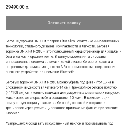
29490,00
р.
Оставить заявку
Беговые дорожки UNIX Fit ™ серии Ultra-Slim - сочетание инновационных
технологий, стильного дизайна, компактности и легкости. Беговая
дорожка UNIX Fit R-280 – это полноценный кардиотренажер для ходьбы и
бега в легком и среднем темпе. В данную модель интегрирована
инновационная система автоматической смазки бегового полотна и
встроенные динамики мощностью 3 Вт с возможностью подключения
внешнего устройства при помощи Bluetooth.
Беговую дорожку UNIX Fit R-280 можно убрать под диван (толщина в
сложенном виде составляет всего 14 см). Трехслойное беговое полотно
(41*108 см) оптимально подходит для умеренных физических нагрузок,
максимальная скорость бега составляет 10 км/ч. В комплектации
присутствует опция управления беговой дорожкой и сохранения
тренировок через русифицированное приложение фитнес приложение
KinoMap.
*Запрещается создавать искусственный наклон и подкладывать под