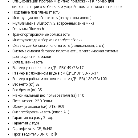
Спецификации программ фитнес приложение KinoMap для
синхронизации с мобильным устройством и записи тренировок
Подставка под планшет есть
Инструкция по сборке есть (на русском языке)
Мультимедиа Bluetooth, 2 встроенных динамика
Разъемы Bluetooth
Транспортировочные ролики есть
Инструмент для сборки не требует сборки
Смазка для бегового полотна есть (силиконовая, 2 шт)
Система смазки бегового полотна есть, электрическая система
распределения смазки
Складывание есть
Размер упаковки в см (Д*Ш*В)149x73x17
Размер в сложенном виде в см (Д*Ш*В)130x73x14
Размер в рабочем состоянии в см (Д*Ш*В) 130x73x103
Вес нетто (кг) 32
Вес брутто (кг) 35
Максимальный вес пользователя (кг) 110
Питание сеть 220 Вольт
Объем упаковки (м³) 0.184909
Энергосбережение есть (класс А+)
Гарантия на раму 2 года
Гарантия 2 года
Сертификаты CE, RoHS
Производитель UNIX Fit ®