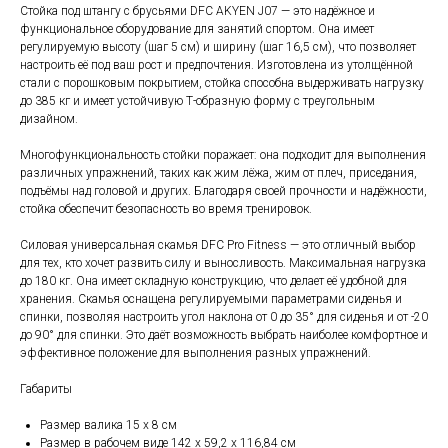
Стойка под штангу с брусьями DFC AKYEN J07 — это надёжное и
функциональное оборудование для занятий спортом. Она имеет
регулируемую высоту (шаг 5 см) и ширину (шаг 16,5 см), что позволяет
настроить её под ваш рост и предпочтения. Изготовлена из утолщённой
стали с порошковым покрытием, стойка способна выдерживать нагрузку
до 385 кг и имеет устойчивую Т-образную форму с треугольным
дизайном.
Многофункциональность стойки поражает: она подходит для выполнения
различных упражнений, таких как жим лёжа, жим от плеч, приседания,
подъёмы над головой и других. Благодаря своей прочности и надёжности,
стойка обеспечит безопасность во время тренировок.
Силовая универсальная скамья DFC Pro Fitness — это отличный выбор
для тех, кто хочет развить силу и выносливость. Максимальная нагрузка
до 180 кг. Она имеет складную конструкцию, что делает её удобной для
хранения. Скамья оснащена регулируемыми параметрами сиденья и
спинки, позволяя настроить угол наклона от 0 до 35° для сиденья и от -20
до 90° для спинки. Это даёт возможность выбрать наиболее комфортное и
эффективное положение для выполнения разных упражнений.
Габариты
Размер валика 15 х 8 см
Размер в рабочем виде 142 х 59,2 х 116,84 см