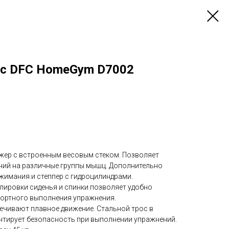
кс DFC HomeGym D7002
ер с встроенным весовым стеком. Позволяет
ний на различные группы мышц. Дополнительно
жимания и степпер с гидроцилиндрами.
улировки сиденья и спинки позволяет удобно
фортного выполнения упражнения.
ечивают плавное движение. Стальной трос в
антирует безопасность при выполнении упражнений.