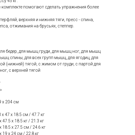
су 45 кг.
 комплекте помогают сделать упражнения более
терфляй, верхняя и нижняя тяги, пресс - спина,
епса, отжимания на брусьях, степпер.
ля бедер, для мышц груди, для мышц ног, для мышц
мышц спины, для всех групп мышц, для ягодиц, для
ной (нижней) тягой, с жимом от груди, с партой для
ног, с верхней тягой
г
ь
 х 204 см
х 47 х 18.5 см / 47.7 кг
47.5 х 18.5 кг / 21.3 кг
18.5 х 27.5 см / 24.6 кг
 19 х 24 см / 22.8 кг