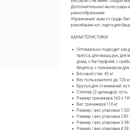
Весовой стек имеет общую мас
Дополнительные аксессуары в
разнообразными.
Упражнения: жим от груди, бат
разгибание ног, парта для биц
ХАРАКТЕРИСТИКИ
Оптимально подходит как:д
пресса, для мышц рук, для 
дома, с баттерфляй, с греб
бицепса, с тренажером для 
Весовой стек: 45 кг
Вес пользователя: до 120 к
Брусья для отжиманий: ест
Степпер (2 цилиндра): есть
Размер тренажера:163 х 149
Вес тренажера:110 кг
Размер / вес упаковки 1:203 
Размер / вес упаковки 2:81 х 
Размер / вес упаковки 3:38 х 
Размер / вес упаковки 4:39 х