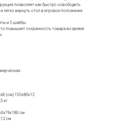
рукция позволяет как быстро освободить
и легко вернуть стол в игровое положение.
иты и 2 шайбы.
 что повышает сохранность товара во время
и.
ммерческая
хВ (см) 155x80x12
,5 кг
60х79х180 см
х12 см