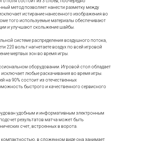
вого поля состоит из 3 слоев, поочередно
анный метод позволяет нанести разметку между
 исключает истирание нанесенного изображения во
роме того используемые материалы обеспечивают
ции и улучшают скольжение шайбы.
кальной системе распределения воздушного потока,
ти 220 вольт нагнетаете воздух по всей игровой
ние мертвых зон во время игры.
ссиональном оборудовании. Игровой стол обладает
о исключает любые раскачивания во время игры.
й на 90% состоит из отечественных
озможность быстрого и качественного сервисного
рудован удобным и информативным электронным
 подсчет результатов матча может быть
ических счет, встроенных в ворота.
 компактностью, в сложенном виде она занимает