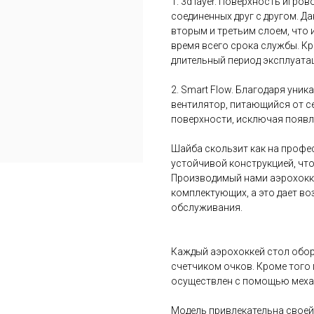
1. 3d layer. Поверхность игро
соединенных друг с другом. Д
вторым и третьим слоем, что
время всего срока службы. К
длительный период эксплуата
2. Smart Flow. Благодаря уни
вентилятор, питающийся от се
поверхности, исключая появле
Шайба скользит как на профе
устойчивой конструкцией, чт
Производимый нами аэрохокке
комплектующих, а это дает в
обслуживания.
Каждый аэрохоккей стол обо
счетчиком очков. Кроме того
осуществлен с помощью механ
Модель привлекательна своей