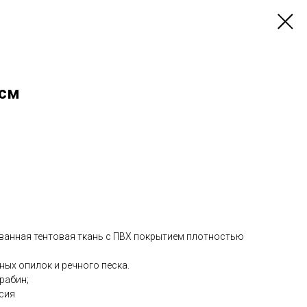
 см
ванная тентовая ткань с ПВХ покрытием плотностью
ных опилок и речного песка.
арабин;
сия