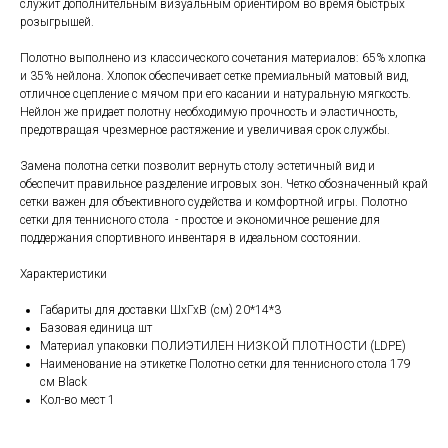
служит дополнительным визуальным ориентиром во время быстрых
розыгрышей.
Полотно выполнено из классического сочетания материалов: 65% хлопка
и 35% нейлона. Хлопок обеспечивает сетке премиальный матовый вид,
отличное сцепление с мячом при его касании и натуральную мягкость.
Нейлон же придает полотну необходимую прочность и эластичность,
предотвращая чрезмерное растяжение и увеличивая срок службы.
Замена полотна сетки позволит вернуть столу эстетичный вид и
обеспечит правильное разделение игровых зон. Четко обозначенный край
сетки важен для объективного судейства и комфортной игры. Полотно
сетки для теннисного стола - простое и экономичное решение для
поддержания спортивного инвентаря в идеальном состоянии.
Характеристики
Габариты для доставки ШхГхВ (см) 20*14*3
Базовая единица шт
Материал упаковки ПОЛИЭТИЛЕН НИЗКОЙ ПЛОТНОСТИ (LDPE)
Наименование на этикетке Полотно сетки для теннисного стола 179
см Black
Кол-во мест 1