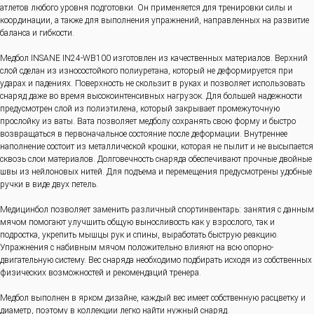
атлетов любого уровня подготовки. Он применяется для тренировки силы и
координации, а также для выполнения упражнений, направленных на развитие
баланса и гибкости.
Медбол INSANE IN24-WB100 изготовлен из качественных материалов. Верхний
слой сделан из износостойкого полиуретана, который не деформируется при
ударах и падениях. Поверхность не скользит в руках и позволяет использовать
снаряд даже во время высокоинтенсивных нагрузок. Для большей надежности
предусмотрен слой из полиэтилена, который закрывает промежуточную
прослойку из ваты. Вата позволяет медболу сохранять свою форму и быстро
возвращаться в первоначальное состояние после деформации. Внутреннее
наполнение состоит из металлической крошки, которая не пылит и не высыпается
сквозь слои материалов. Долговечность снаряда обеспечивают прочные двойные
швы из нейлоновых нитей. Для подъема и перемещения предусмотрены удобные
ручки в виде двух петель.
Медицинбол позволяет заменить различный спортинвентарь: занятия с данным
мячом помогают улучшить общую выносливость как у взрослого, так и
подростка, укрепить мышцы рук и спины, выработать быструю реакцию.
Упражнения с набивным мячом положительно влияют на всю опорно-
двигательную систему. Вес снаряда необходимо подбирать исходя из собственных
физических возможностей и рекомендаций тренера.
Медбол выполнен в ярком дизайне, каждый вес имеет собственную расцветку и
диаметр, поэтому в коллекции легко найти нужный снаряд.