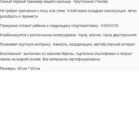
Самый первый тренажер вашего малыша - треугольник Пиклер.
Не требует крепления к полу или стене. Устойчивая складная конструкция, легко
разобрать и перенести.
Прекрасно готовит ребенка к следующему спорткомплексу - KIDWOOD.
Комбинируется с различными аксессуарами: горка, мостик, горка двусторонняя.
Развивает крупную моторику: ловкость, координацию, вестибулярный аппарат.
Безопасный - выполнен из массива березы, тщательно отшлифован и покрыт
лаком на водной основе. Все материалы сертифицированы.
Размеры: 60 см * 60 см