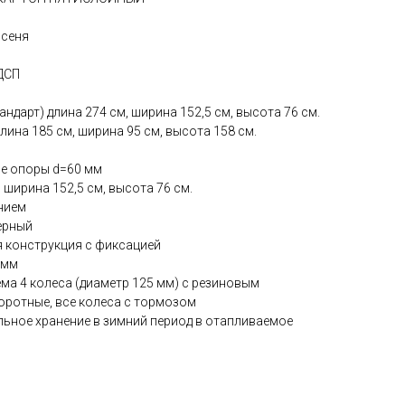
ясеня
ДСП
ндарт) длина 274 см, ширина 152,5 см, высота 76 см.
лина 185 см, ширина 95 см, высота 158 см.
е опоры d=60 мм
 ширина 152,5 см, высота 76 см.
ением
ерный
я конструкция с фиксацией
 мм
а 4 колеса (диаметр 125 мм) с резиновым
оротные, все колеса с тормозом
льное хранение в зимний период в отапливаемое