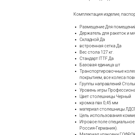
Комплектация изделие, паспор
Размещение Для помещени
Держатель для ракеток и м
Складной Да
встроенная сетка Да
Вес стола 127 кг.
Стандарт ITTF Да
Базовая единица шт
Транспортировочные колес
покрытием, все колеса пов
Группы направлений Столы
Уровень игры Профессион
Цвет столешницы Черный
кромка пвх 0,45 мм
материал столешницы ЛДС
Цель использования комм
Игровое поле специальное
Россия-Германия).
Материал упаковки ГОФ