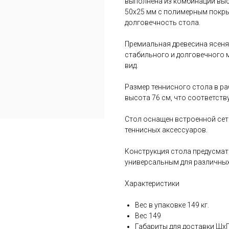
выполнена из комбинации вы
50х25 мм с полимерным покры
долговечность стола.
Премиальная древесина ясеня
стабильного и долговечного 
вид.
Размер теннисного стола в ра
высота 76 см, что соответству
Стол оснащен встроенной сет
теннисных аксессуаров.
Конструкция стола предусмат
универсальным для различных
Характеристики
Вес в упаковке 149 кг.
Вес 149
Габариты для доставки ШхГ