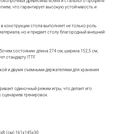
сокопрочных древесины ясеня и стального профиля
тием, что гарантирует высокую устойчивость и
 в конструкции стола выполняет не только роль
материала, но и придает столу благородный внешний
бочем состоянии: длина 274 см, ширина 152,5 см,
ет стандарту ITTF.
кой и двумя съемными держателями для хранения
ривает одиночный режим игры, что делает его
 сценариев тренировок.
хВ (см) 161х145х30