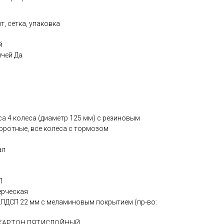
т, сетка, упаковка
й
ячей Да
а 4 колеса (диаметр 125 мм) с резиновым
оротные, все колеса с тормозом
ал
П
ерческая
 ЛДСП 22 мм с меламиновым покрытием (пр-во:
РОКАРТОН ПЯТИСЛОЙНЫЙ