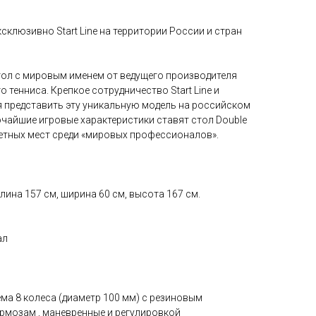
ксклюзивно Start Line на территории России и стран
стол с мировым именем от ведущего производителя
 тенниса. Крепкое сотрудничество Start Line и
я представить эту уникальную модель на российском
очайшие игровые характеристики ставят стол Double
четных мест среди «мировых профессионалов».
лина 157 см, ширина 60 см, высота 167 см.
ал
а 8 колеса (диаметр 100 мм) с резиновым
ормозам , маневренные и регулировкой