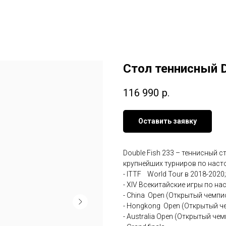
Стол теннисный D
116 990
р.
Оставить заявку
Double Fish 233 – теннисный 
крупнейших турниров по наст
- ITTF World Tour в 2018-2020;
- XIV Всекитайские игры по н
- China Open (Открытый чемпи
- Hongkong Open (Открытый че
- Australia Open (Открытый че