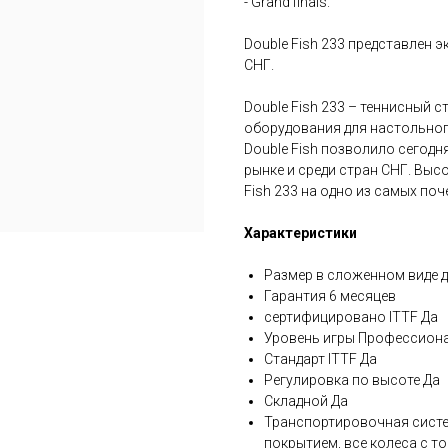
- Grand finals.
Double Fish 233 представлен э
СНГ.
Double Fish 233 – теннисный 
оборудования для настольного
Double Fish позволило сегодн
рынке и среди стран СНГ. Выс
Fish 233 на одно из самых по
Характеристики
Размер в сложенном виде д
Гарантия 6 месяцев
сертифицировано ITTF Да
Уровень игры Профессион
Стандарт ITTF Да
Регулировка по высоте Да
Складной Да
Транспортировочная систем
покрытием, все колеса с т