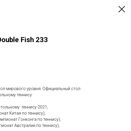
ouble Fish 233
стол мирового уровня. Официальный стол
ольному теннису:
астольному теннису-2021;
онат Китая по теннису);
мпионат Гонконга по теннису);
мпионат Австралии по теннису);