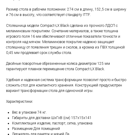
Размер стола в рабочем положении: 274 см в длину, 152,5 см в ширину
и 76 см в высоту, что соответствует стандарту ITTF.
Столешница модели Compact-LX Black сделана из прочного ЛДСП с
меламиновым покрытием. Сочетание материалов, а также толщина
игрового поля 16 мм обеспечивают отличные показатели точности и
контроля над мячом. Меламиновое покрытие надежно защищает
столешницу от появления трещин и сколов, а кромка из ПВХ толщиной
0,45 мм продлевает срок службы стола.
Двойные поворотные обрезиненные колеса диаметром 125 мм
гарантируют плавное перемещение стола Compact-LX Black.
Удобная и надежная система трансформации позволит просто и быстро
сложить стол для компактного хранения. Конструкцией предусмотрен
вариант трансформации стола для одиночной игры.
Характеристики:
Вес в упаковке 74 кг.
Габариты для доставки ШхГхВ (см) 157х15х141
Комплектация изделие, паспорт, сетка, упаковка
Размещение Для помещений
Держатель для ракеток и мячей Да