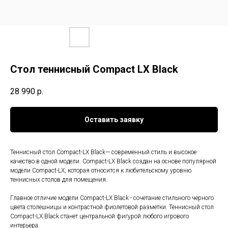
Стол теннисный Compact LX Black
28 990
р.
Оставить заявку
Теннисный стол Compact-LX Black— современный стиль и высокое
качество в одной модели. Compact-LX Black создан на основе популярной
модели Compact-LX, которая относится к любительскому уровню
теннисных столов для помещения.
Главное отличие модели Compact-LX Black - сочетание стильного черного
цвета столешницы и контрастной фиолетовой разметки. Теннисный стол
Compact-LX Black станет центральной фигурой любого игрового
интерьера.