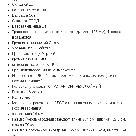
Складной Да
встроенная сетка Да
Вес стола 66 кг.
Стандарт ITTF Да
Базовая единица шт
Транспортировочные колеса 4 колеса (диаметр 125 мм), 4 колеса
вращаются
Группы направлений Столы
Уровень игры Любитель
Цвет столешницы Черный
кромка пвх 0,45 мм
материал столешницы ЛДСП
Цель использования некоммерческая
Игровое поле ЛДСП 16 мм с меламиновым покрытием (пр-во:
Россия-Германия).
Материал упаковки ГОФРОКАРТОН ТРЕХСЛОЙНЫЙ
Гарантия 6 месяцев
Кол-во мест 1
Материал игрового поля ЛДСП с меламиновым покрытием (пр-во:
Россия-Германия).
столешница 16 мм
Размер (международный стандарт) длина 274 см, ширина 152,5 см,
высота 76 см.
Размер в сложенном виде длина 155 см, ширина 66 см, высота 159
см.