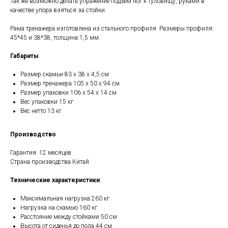
Так же возможно делать упражение подъем ног к туловищу, руками в
качестве упора взяться за стойки.
Рама тренажера изготовлена из стального профиля. Размеры профиля:
45*45 и 38*38, толщина 1,5 мм.
Габариты
Размер скамьи 83 х 38 х 4,5 см
Размер тренажера 105 х 50 х 94 см
Размер упаковки 106 х 54 х 14 см
Вес упаковки 15 кг
Вес нетто 13 кг
Производство
Гарантия 12 месяцев
Страна производства Китай
Технические характеристики
Максимальная нагрузка 260 кг
Нагрузка на скамью 160 кг
Расстояние между стойками 50 см
Высота от сиденья до пола 44 см