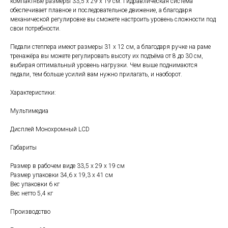
компактные размеры 33,5 х 29 х 19 см. Гидравлическая система
обеспечивает плавное и последовательное движение, а благодаря
механической регулировке вы сможете настроить уровень сложности под
свои потребности.
Педали степпера имеют размеры 31 х 12 см, а благодаря ручке на раме
тренажёра вы можете регулировать высоту их подъёма от 8 до 30 см,
выбирая оптимальный уровень нагрузки. Чем выше поднимаются
педали, тем больше усилий вам нужно прилагать, и наоборот.
Характеристики:
Мультимедиа
Дисплей Монохромный LCD
Габариты
Размер в рабочем виде 33,5 х 29 х 19 см
Размер упаковки 34,6 х 19,3 х 41 см
Вес упаковки 6 кг
Вес нетто 5,4 кг
Производство