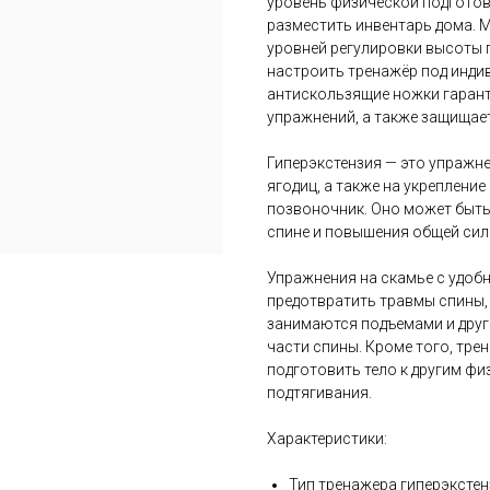
уровень физической подготов
разместить инвентарь дома. М
уровней регулировки высоты 
настроить тренажёр под инди
антискользящие ножки гаран
упражнений, а также защищае
Гиперэкстензия — это упражн
ягодиц, а также на укрепление
позвоночник. Оно может быть
спине и повышения общей силы
Упражнения на скамье с удоб
предотвратить травмы спины,
занимаются подъемами и дру
части спины. Кроме того, тре
подготовить тело к другим фи
подтягивания.
Характеристики:
Тип тренажера гиперэкстен