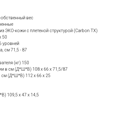
собственный вес
ненные
з ЭКО-кожи с плетеной структурой (Carbon TX)
х 50
6 уровней
 см 71,5 - 87
теля (кг) 150
 в см (Д*Ш*В) 108 х 66 х 71,5/87
см (Д*Ш*В) 112 х 66 х 25
) 109,5 х 47 х 14,5