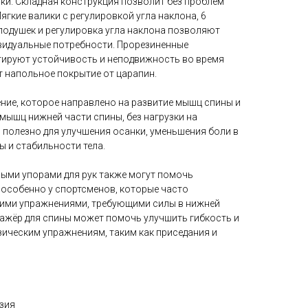
ки. Складная конструкция позволит без проблем
ягкие валики с регулировкой угла наклона, 6
подушек и регулировка угла наклона позволяют
видуальные потребности. Прорезиненные
тируют устойчивость и неподвижность во время
т напольное покрытие от царапин.
ение, которое направлено на развитие мышц спины и
 мышц нижней части спины, без нагрузки на
 полезно для улучшения осанки, уменьшения боли в
 и стабильности тела.
ными упорами для рук также могут помочь
 особенно у спортсменов, которые часто
гими упражнениями, требующими силы в нижней
нажёр для спины может помочь улучшить гибкость и
зическим упражнениям, таким как приседания и
зия