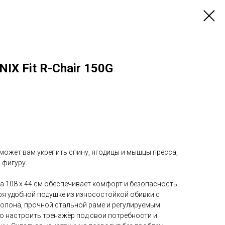
IX Fit R-Chair 150G
может вам укрепить спину, ягодицы и мышцы пресса,
 фигуру.
а 108 х 44 см обеспечивает комфорт и безопасность
ря удобной подушке из износостойкой обивки с
ролона, прочной стальной раме и регулируемым
о настроить тренажёр под свои потребности и