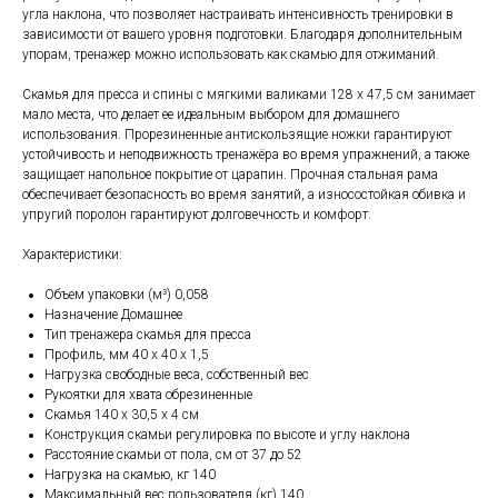
угла наклона, что позволяет настраивать интенсивность тренировки в
зависимости от вашего уровня подготовки. Благодаря дополнительным
упорам, тренажер можно использовать как скамью для отжиманий.
Скамья для пресса и спины с мягкими валиками 128 х 47,5 см занимает
мало места, что делает ее идеальным выбором для домашнего
использования. Прорезиненные антискользящие ножки гарантируют
устойчивость и неподвижность тренажёра во время упражнений, а также
защищает напольное покрытие от царапин. Прочная стальная рама
обеспечивает безопасность во время занятий, а износостойкая обивка и
упругий поролон гарантируют долговечность и комфорт.
Характеристики:
Объем упаковки (м³) 0,058
Назначение Домашнее
Тип тренажера скамья для пресса
Профиль, мм 40 х 40 х 1,5
Нагрузка свободные веса, собственный вес
Рукоятки для хвата обрезиненные
Скамья 140 х 30,5 х 4 см
Конструкция скамьи регулировка по высоте и углу наклона
Расстояние скамьи от пола, см от 37 до 52
Нагрузка на скамью, кг 140
Максимальный вес пользователя (кг) 140