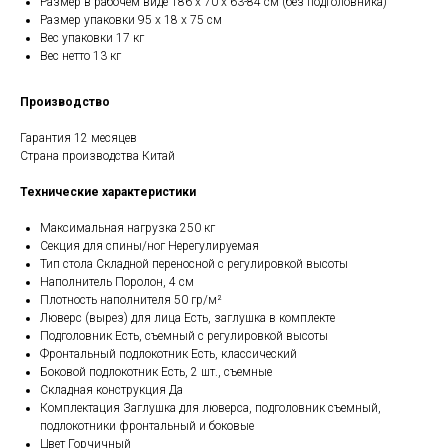
Размер в рабочем виде 186 х 70 х 63-84 см (без подголовника)
Размер упаковки 95 х 18 х 75 см
Вес упаковки 17 кг
Вес нетто 13 кг
Производство
Гарантия 12 месяцев
Страна производства Китай
Технические характеристики
Максимальная нагрузка 250 кг
Секция для спины/ног Нерегулируемая
Тип стола Складной переносной с регулировкой высоты
Наполнитель Поролон, 4 см
Плотность наполнителя 50 гр/м²
Люверс (вырез) для лица Есть, заглушка в комплекте
Подголовник Есть, съемный с регулировкой высоты
Фронтальный подлокотник Есть, классический
Боковой подлокотник Есть, 2 шт., съемные
Складная конструкция Да
Комплектация Заглушка для люверса, подголовник съемный,
подлокотники фронтальный и боковые
Цвет Горчичный