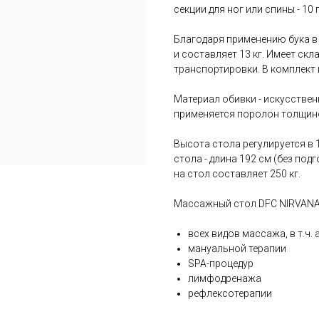
секции для ног или спины - 10
Благодаря применению бука в
и составляет 13 кг. Имеет ск
транспортировки. В комплект 
Материал обивки - искусствен
применяется поролон толщино
Высота стола регулируется в 
стола - длина 192 см (без по
на стол составляет 250 кг.
Массажный стол DFC NIRVANA R
всех видов массажа, в т.ч.
мануальной терапии
SPA-процедур
лимфодренажа
рефлексотерапии