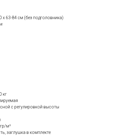
0 х 63-84 см (без подголовника)
см
 кг
улируемая
осной с регулировкой высоты
м
гр/м²
ть, заглушка в комплекте