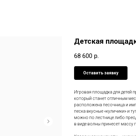
Детская площадк
68 600
р.
Оставить заявку
Игровая площадка для детей 
который станет отличным мес
расположена песочница и имп
песка вкусные «куличики» и ту
можно по лестнице либо прео
в виде волны принесет массу