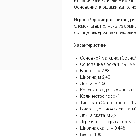
Классические качели – именн
Основание площадки выполнен
Игровой домик рассчитан для 
элементы выполнены из армир
солнце, выдерживает высокие 
Характеристики
Основной материал Сосна
Основание Доска 45*90 мм
Высота, м 2,83
Ширина, м 2,43
Длина, м 4,66
Качели-гнездо в комплекте
Количество горок1
Тип ската Скат с высоты 1,
Высота установки ската, м
Длина ската, м 2,2
Деревянные перила в компл
Ширина ската, м 0,448
Вес, кг 100