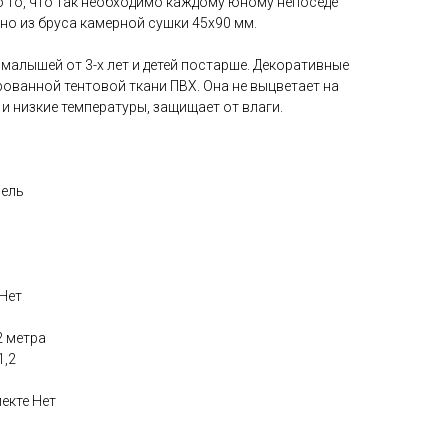
о то, что так необходимо каждому юному непоседе
о из бруса камерной сушки 45х90 мм.
малышей от 3-х лет и детей постарше. Декоративные
ованной тентовой ткани ПВХ. Она не выцветает на
и низкие температуры, защищает от влаги.
/ель
 Нет
2 метра
1,2
екте Нет