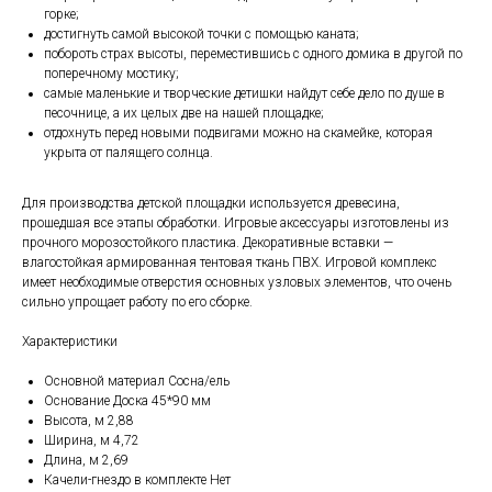
горке;
достигнуть самой высокой точки с помощью каната;
побороть страх высоты, переместившись с одного домика в другой по
поперечному мостику;
самые маленькие и творческие детишки найдут себе дело по душе в
песочнице, а их целых две на нашей площадке;
отдохнуть перед новыми подвигами можно на скамейке, которая
укрыта от палящего солнца.
Для производства детской площадки используется древесина,
прошедшая все этапы обработки. Игровые аксессуары изготовлены из
прочного морозостойкого пластика. Декоративные вставки —
влагостойкая армированная тентовая ткань ПВХ. Игровой комплекс
имеет необходимые отверстия основных узловых элементов, что очень
сильно упрощает работу по его сборке.
Характеристики
Основной материал Сосна/ель
Основание Доска 45*90 мм
Высота, м 2,88
Ширина, м 4,72
Длина, м 2,69
Качели-гнездо в комплекте Нет