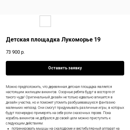
Детская площадка Лукоморье 19
73 900
р.
Оставить заявку
Можно предположить, что деревянная детская площадка является
настоящим жилищем викингов. Озорные ребята будут в восторге от
такого чуда! Оригинальный дизайн не только идеально впишется в
дизайн участка, но и поможет утомить разбушевавшуюся фантазию
маленьких непосед. Они смогут придумывать различные игры, в которых
будут поочередно примерять на себе роли сказочных героев. Пока
корабль викингов не добрался до своей цели можно приступить к
следующим действиям:
потренировать мышцы на скалодроме и вестибулярный аппарат на