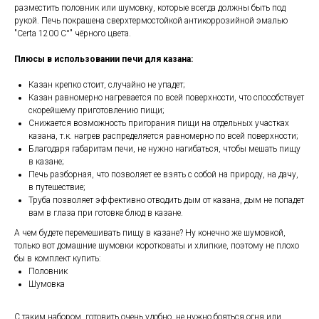
разместить половник или шумовку, которые всегда должны быть под
рукой. Печь покрашена сверхтермостойкой антикоррозийной эмалью
"Certa 1200 С°" чёрного цвета.
Плюсы в использовании печи для казана:
Казан крепко стоит, случайно не упадет;
Казан равномерно нагревается по всей поверхности, что способствует
скорейшему приготовлению пищи;
Снижается возможность пригорания пищи на отдельных участках
казана, т.к. нагрев распределяется равномерно по всей поверхности;
Благодаря габаритам печи, не нужно нагибаться, чтобы мешать пищу
в казане;
Печь разборная, что позволяет ее взять с собой на природу, на дачу,
в путешествие;
Труба позволяет эффективно отводить дым от казана, дым не попадет
вам в глаза при готовке блюд в казане.
А чем будете перемешивать пищу в казане? Ну конечно же шумовкой,
только вот домашние шумовки коротковаты и хлипкие, поэтому не плохо
бы в комплект купить:
Половник
Шумовка
С таким набором, готовить очень удобно, не нужно бояться огня или