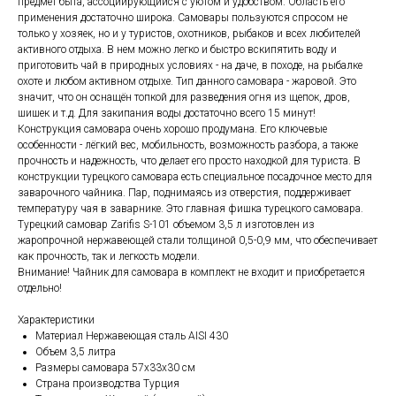
предмет быта, ассоциирующийся с уютом и удобством. Область его
применения достаточно широка. Самовары пользуются спросом не
только у хозяек, но и у туристов, охотников, рыбаков и всех любителей
активного отдыха. В нем можно легко и быстро вскипятить воду и
приготовить чай в природных условиях - на даче, в походе, на рыбалке
охоте и любом активном отдыхе. Тип данного самовара - жаровой. Это
значит, что он оснащён топкой для разведения огня из щепок, дров,
шишек и т.д. Для закипания воды достаточно всего 15 минут!
Конструкция самовара очень хорошо продумана. Его ключевые
особенности - лёгкий вес, мобильность, возможность разбора, а также
прочность и надежность, что делает его просто находкой для туриста. В
конструкции турецкого самовара есть специальное посадочное место для
заварочного чайника. Пар, поднимаясь из отверстия, поддерживает
температуру чая в заварнике. Это главная фишка турецкого самовара.
Турецкий самовар Zarifis S-101 объемом 3,5 л изготовлен из
жаропрочной нержавеющей стали толщиной 0,5-0,9 мм, что обеспечивает
как прочность, так и легкость модели.
Внимание! Чайник для самовара в комплект не входит и приобретается
отдельно!
Характеристики
Материал Нержавеющая сталь AISI 430
Объем 3,5 литра
Размеры самовара 57x33x30 см
Страна производства Турция