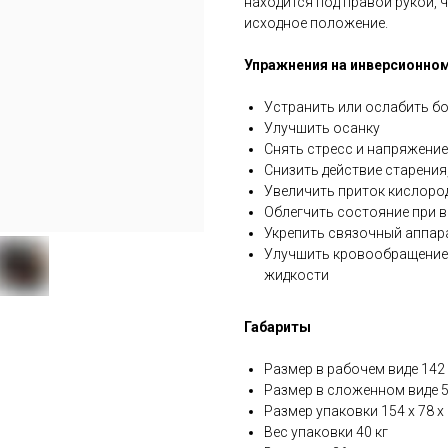
находится под правой рукой, 
исходное положение.
Упражнения на инверсионном
Устранить или ослабить бо
Улучшить осанку
Cнять стресс и напряжени
Снизить действие старения
Увеличить приток кислоро
Облегчить состояние при 
Укрепить связочный аппар
Улучшить кровообращение 
жидкости
Габариты
Размер в рабочем виде 142 х
Размер в сложенном виде 52
Размер упаковки 154 х 78 х 
Вес упаковки 40 кг