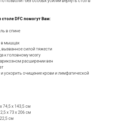
что позволит без особых усилий вернуть стол в
 столе DFC помогут Вам:
ль в спине
е в мышцах
, вызванное силой тяжести
да к головному мозгу
варикозном расширении вен
ат
и ускорить очищение крови и лимфатической
 74,5 х 143,5 см
,5 х 73 х 206 см
22,5 см