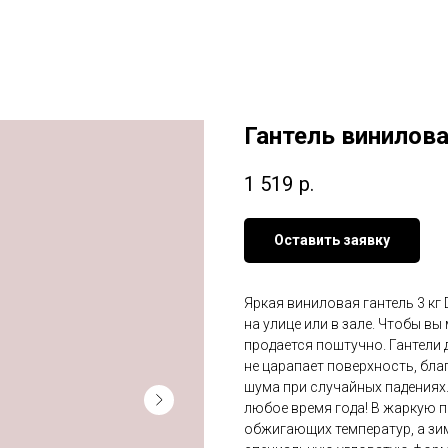
Гантель винилова
1 519
р.
Оставить заявку
Яркая виниловая гантель 3 кг 
на улице или в зале. Чтобы в
продается поштучно. Гантели
не царапает поверхность, бла
шума при случайных падениях.
любое время года! В жаркую п
обжигающих температур, а зим