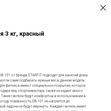
я 3 кг, красный
DB-101 от бренда STARFIT подходит для занятий дома,
ы могли сами подбирать нужные веса, данная модель
 для фитнеса имеют специальное покрытие, которое
годаря ему спортинвентарь также не издает много
 Такие гантели будут комфортны в использовании в
огоду поверхность DB-101 не нагреется до
ой ладони не будут мерзнуть. Каждая гантель имеет