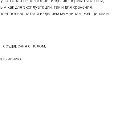
, которая не позволяет изделию перекатываться,
ым как для эксплуатации, так и для хранения.
ляет пользоваться изделием мужчинам, женщинам и
т соударения с полом;
катыванию.