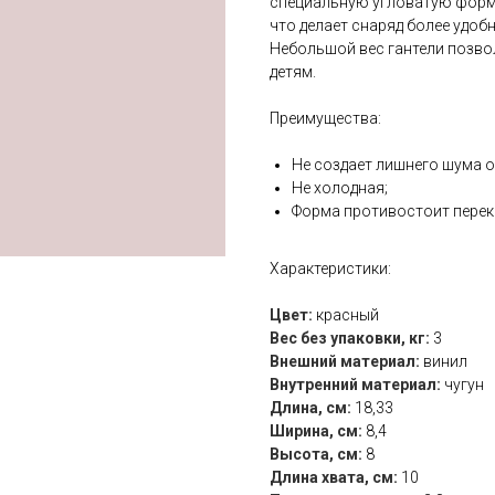
специальную угловатую форму
что делает снаряд более удобн
Небольшой вес гантели позво
детям.
Преимущества:
Не создает лишнего шума о
Не холодная;
Форма противостоит пере
Характеристики:
Цвет:
красный
Вес без упаковки, кг:
3
Внешний материал:
винил
Внутренний материал:
чугун
Длина, см:
18,33
Ширина, см:
8,4
Высота, см:
8
Длина хвата, см:
10