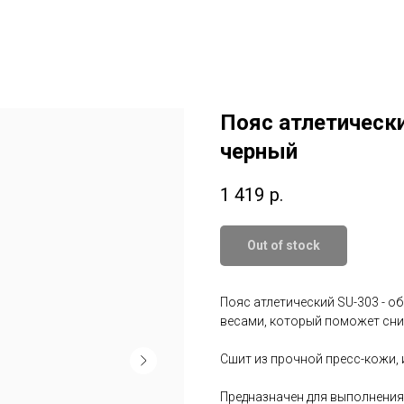
Пояс атлетическ
черный
1 419
р.
Out of stock
Пояс атлетический SU-303 - о
весами, который поможет сни
Сшит из прочной пресс-кожи,
Предназначен для выполнения 