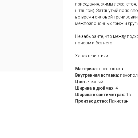
приседания, жимы лежа, стоя, 
штангой). Затянутый пояс с
во время силовой тренировки
межпозвоночных грыж и други
Не забывайте, что между подх
поясом и без него.
Характеристики:
Материал:
пресс-кожа
Внутренняя вставка:
пенопол
Цвет:
черный
Ширина в дюймах:
4
Ширина в сантиметрах:
15
Производство:
Пакистан