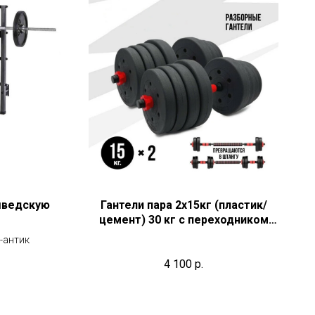
шведскую
Гантели пара 2х15кг (пластик/
цемент) 30 кг с переходником
для штанги
-антик
4 100
р.