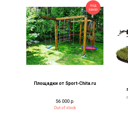
под
заказ
Площадки от Sport-Chita.ru
б
56 000
р.
Out of stock