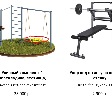
Уличный комплекс: 1
Упор под штангу на 
перекладина, лестница,
стенку
русья+пресс, подвес для
гнездо в комплект не входит
цвета: белый, черный
качелей
28 000
р.
2 900
р.