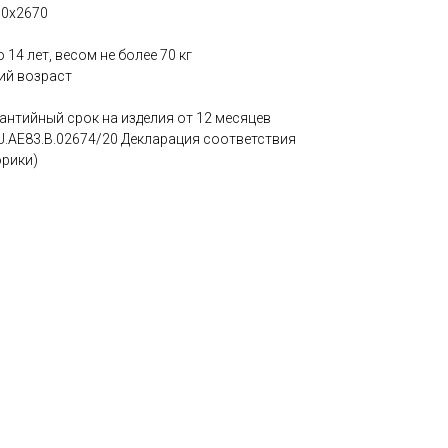
00х2670
14 лет, весом не более 70 кг
ий возраст
нтийный срок на изделия от 12 месяцев
U.AE83.B.02674/20 Декларация соответствия
орики)