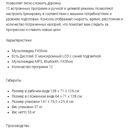
позволяет легко сложить дорожку.
12 встроенных программ и ручной и целевой режимы позволяют
настроить тренировку в соответствии с вашими потребностями и
уровнем подготовки. Консоль отображает скорость, время, расстояние и
количество потраченных калорий, что помогает вам следить за
прогрессом и ставить новые цели.
Характеристики:
Мультимедиа FitShow
Есть Дисплей 3” монохромный LCD с синей подсветкой
Мультимедиа MP3, Bluetooth, FitShow
Количество программ 12
Габариты
Размер в рабочем виде 128 х 71 х 126 см
Размер в сложенном виде 64 х 71 х 128 см
Размер упаковки 141 х 76,5 х 25,4 см
Вес упаковки 37 кг
Вес нетто 33 кг
Производство