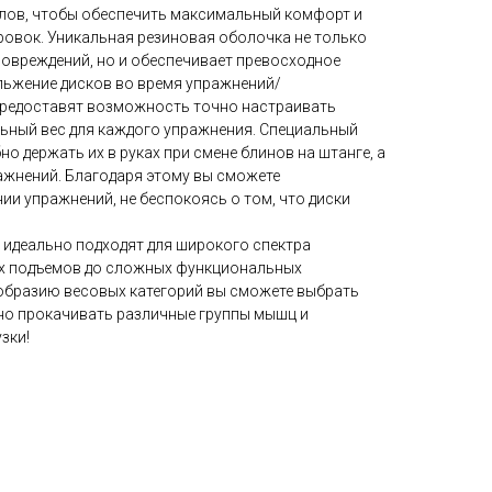
лов, чтобы обеспечить максимальный комфорт и
ровок. Уникальная резиновая оболочка не только
повреждений, но и обеспечивает превосходное
льжение дисков во время упражнений/
 предоставят возможность точно настраивать
льный вес для каждого упражнения. Специальный
но держать их в руках при смене блинов на штанге, а
ажнений. Благодаря этому вы сможете
и упражнений, не беспокоясь о том, что диски
 идеально подходят для широкого спектра
их подъемов до сложных функциональных
образию весовых категорий вы сможете выбрать
но прокачивать различные группы мышц и
зки!