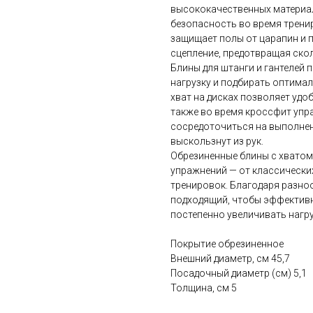
высококачественных материа
безопасность во время трени
защищает полы от царапин и 
сцепление, предотвращая ско
Блины для штанги и гантелей
нагрузку и подбирать оптима
хват на дисках позволяет удоб
также во время кроссфит упр
сосредоточиться на выполнени
выскользнут из рук.
Обрезиненные блины с хватом
упражнений — от классическ
тренировок. Благодаря разно
подходящий, чтобы эффектив
постепенно увеличивать нагру
Покрытие обрезиненное
Внешний диаметр, см 45,7
Посадочный диаметр (см) 5,1
Толщина, см 5