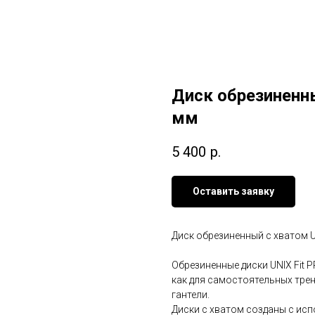
Диск обрезиненны
мм
5 400
р.
Оставить заявку
Диск обрезиненный c хватом UN
Обрезиненные диски UNIX Fit 
как для самостоятельных трен
гантели.
Диски с хватом созданы с ис