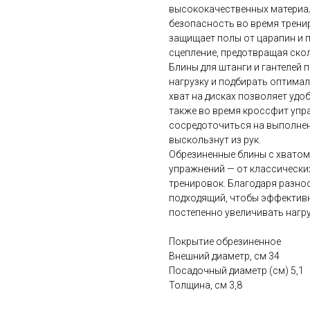
высококачественных материа
безопасность во время трени
защищает полы от царапин и 
сцепление, предотвращая ско
Блины для штанги и гантелей
нагрузку и подбирать оптима
хват на дисках позволяет удоб
также во время кроссфит упр
сосредоточиться на выполнени
выскользнут из рук.
Обрезиненные блины с хватом
упражнений — от классическ
тренировок. Благодаря разно
подходящий, чтобы эффектив
постепенно увеличивать нагру
Покрытие обрезиненное
Внешний диаметр, см 34
Посадочный диаметр (см) 5,1
Толщина, см 3,8