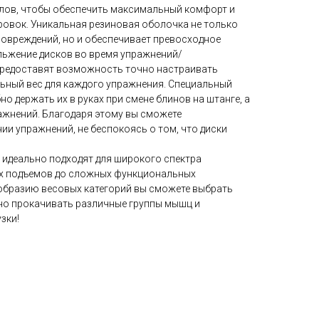
лов, чтобы обеспечить максимальный комфорт и
ровок. Уникальная резиновая оболочка не только
повреждений, но и обеспечивает превосходное
льжение дисков во время упражнений/
 предоставят возможность точно настраивать
льный вес для каждого упражнения. Специальный
но держать их в руках при смене блинов на штанге, а
ажнений. Благодаря этому вы сможете
и упражнений, не беспокоясь о том, что диски
 идеально подходят для широкого спектра
их подъемов до сложных функциональных
образию весовых категорий вы сможете выбрать
но прокачивать различные группы мышц и
зки!