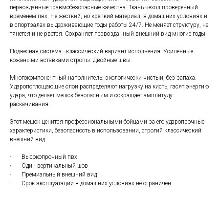
первозданные травмобезопасные качества. Ткань-чехол проверенный
временем пвх. Не жесткий, но крепкий материал, в домашних условиях и
в спортзалах выдерживающие годы работы 24/7. Не меняет структуру, не
тянется и не рвется. Сохраняет первозданный внешний вид многие годы.
Подвесная система - классический вариант исполнения. Усиленные
кожаными вставками стропы. Двойные швы.
Многокомпонентный наполнитель: экологически чистый, без запаха.
Ударопоглощающие слои распределяют нагрузку на кисть, гасят энергию
удара, что делает мешок безопасным и сокращает амплитуду
раскачивания.
Этот мешок ценится профессиональными бойцами за его ударопрочные
характеристики, безопасность в использовании, строгий классический
внешний вид.
· Высокопрочный пвх
· Один вертикальный шов
· Премиальный внешний вид
· Срок эксплуатации в домашних условиях не ограничен.