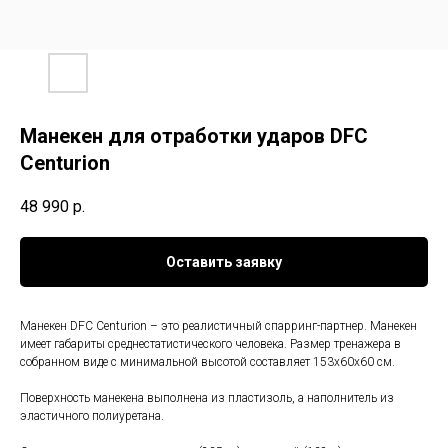
Манекен для отработки ударов DFC
Centurion
48 990
р.
Оставить заявку
Манекен DFC Centurion – это реалистичный спарринг-партнер. Манекен
имеет габариты среднестатистического человека. Размер тренажера в
собранном виде с минимальной высотой составляет 153х60х60 см.
Поверхность манекена выполнена из пластизоль, а наполнитель из
эластичного полиуретана.