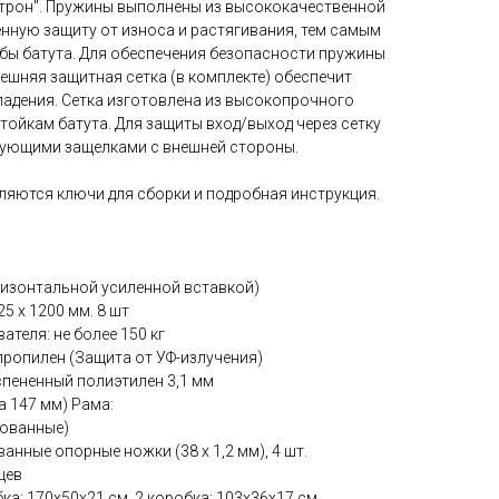
трон". Пружины выполнены из высококачественной
нную защиту от износа и растягивания, тем самым
бы батута. Для обеспечения безопасности пружины
ешняя защитная сетка (в комплекте) обеспечит
падения. Сетка изготовлена из высокопрочного
стойкам батута. Для защиты вход/выход через сетку
рующими защелками с внешней стороны.
ляются ключи для сборки и подробная инструкция.
оризонтальной усиленной вставкой)
5 х 1200 мм. 8 шт
теля: не более 150 кг
ропилен (Защита от УФ-излучения)
спененный полиэтилен 3,1 мм
а 147 мм) Рама:
кованные)
нные опорные ножки (38 х 1,2 мм), 4 шт.
цев
ка: 170х50х21 см, 2 коробка: 103х36х17 см