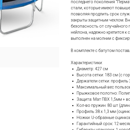
последнего поколения "Перма
стали, которые имеют повыше
позволяя продлить срок служ
закрыты защитным чехлом. Вн
безопасность от случайного 
нейлона, надежно крепится к 
выполнен на молнии с фикси
В комплекте с батутом постав
Характеристики:
Диаметр: 427 см
Высота сетки: 183 см (с г
Держатели сетки: профиль 2
Максимальный вес пользова
Прыжковое полотно: Полип
Защита: Мат ПВХ 1,5мм + в
Кол-во пружин: 80 шт (длин
Профиль 38 х 1,3 мм (оцин
Ножки: U-образные оцинкова
Гарантийный срок: 12 меся
Габариты упаковки: 1 короб