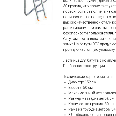
количество пружин, даже на 
30 пружин, что позволяет ув
поверхность выполнена из с
полипропилена последнего п
высококачественной стали к
растягивания тем самым позв
безопасности пользователя, 
батутом поставляются ключи 
языке.На батуты DFC предусмо
прочную картонную упаковку
Лестница для батута в компле
Разборная конструкция.
Технические характеристики:
Диаметр: 152 см
Высота: 50 см
Максимальный вес пользова
Размер мата (диаметр): cм
Количество пружин: 30 шт
Рама из труб диаметром 34
3 U-образных оцинкованны