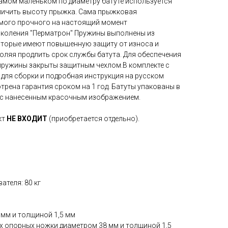
самом маленьком по диаметру батуте используется
еличить высоту прыжка. Сама прыжковая
амого прочного на настоящий момент
околения "Перматрон" Пружины выполнены из
оторые имеют повышенную защиту от износа и
оляя продлить срок службы батута. Для обеспечения
пружины закрыты защитным чехлом.В комплекте с
для сборки и подробная инструкция на русском
трена гарантия сроком на 1 год. Батуты упакованы в
 с нанесенным красочным изображением.
кт
НЕ ВХОДИТ
(приобретается отдельно).
теля: 80 кг
 мм и толщиной 1,5 мм
х опорных ножки диаметром 38 мм и толщиной 1,5