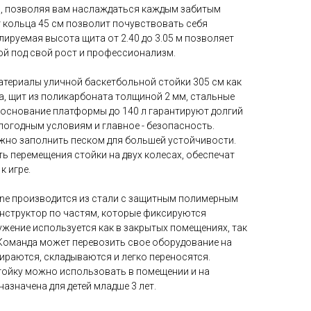
ы, позволяя вам наслаждаться каждым забитым
 кольца 45 см позволит почувствовать себя
лируемая высота щита от 2.40 до 3.05 м позволяет
ой под свой рост и профессионализм.
териалы уличной баскетбольной стойки 305 см как
а, щит из поликарбоната толщиной 2 мм, стальные
 основание платформы до 140 л гарантируют долгий
погодным условиям и главное - безопасность.
но заполнить песком для большей устойчивости.
ь перемещения стойки на двух колесах, обеспечат
к игре.
ine производится из стали с защитным полимерным
онструктор по частям, которые фиксируются
жение используется как в закрытых помещениях, так
 Команда может перевозить свое оборудование на
бираются, складываются и легко переносятся.
ойку можно использовать в помещении и на
назначена для детей младше 3 лет.