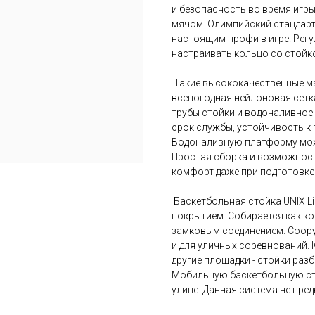
и безопасность во время игр
мячом. Олимпийский стандарт
настоящим профи в игре. Регу
настраивать кольцо со стойк
Такие высококачественные ма
всепогодная нейлоновая сетк
трубы стойки и водоналивное
срок службы, устойчивость к 
Водоналивную платформу мож
Простая сборка и возможност
комфорт даже при подготовке 
Баскетбольная стойка UNIX L
покрытием. Собирается как к
замковым соединением. Соору
и для уличных соревнований.
другие площадки - стойки раз
Мобильную баскетбольную ст
улице. Данная система не пред