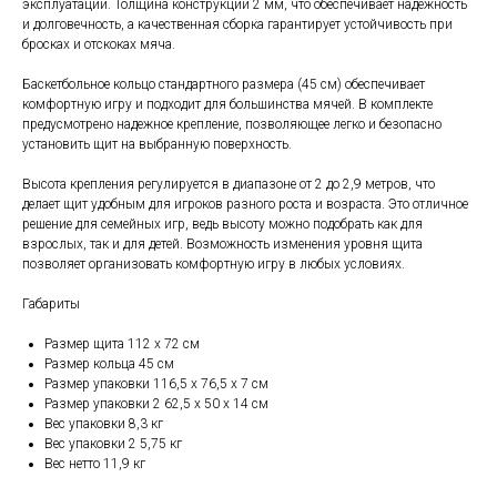
эксплуатации. Толщина конструкции 2 мм, что обеспечивает надежность
и долговечность, а качественная сборка гарантирует устойчивость при
бросках и отскоках мяча.
Баскетбольное кольцо стандартного размера (45 см) обеспечивает
комфортную игру и подходит для большинства мячей. В комплекте
предусмотрено надежное крепление, позволяющее легко и безопасно
установить щит на выбранную поверхность.
Высота крепления регулируется в диапазоне от 2 до 2,9 метров, что
делает щит удобным для игроков разного роста и возраста. Это отличное
решение для семейных игр, ведь высоту можно подобрать как для
взрослых, так и для детей. Возможность изменения уровня щита
позволяет организовать комфортную игру в любых условиях.
Габариты
Размер щита 112 x 72 см
Размер кольца 45 см
Размер упаковки 116,5 х 76,5 х 7 см
Размер упаковки 2 62,5 х 50 х 14 см
Вес упаковки 8,3 кг
Вес упаковки 2 5,75 кг
Вес нетто 11,9 кг